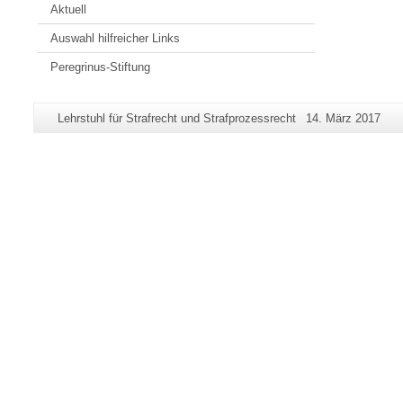
Aktuell
Auswahl hilfreicher Links
Peregrinus-Stiftung
Zusätzliche
Seiten-
Letzte
Lehrstuhl für Strafrecht und Strafprozessrecht
14. März 2017
Informationen
Name:
Aktualisierung:
zu
dieser
Seite