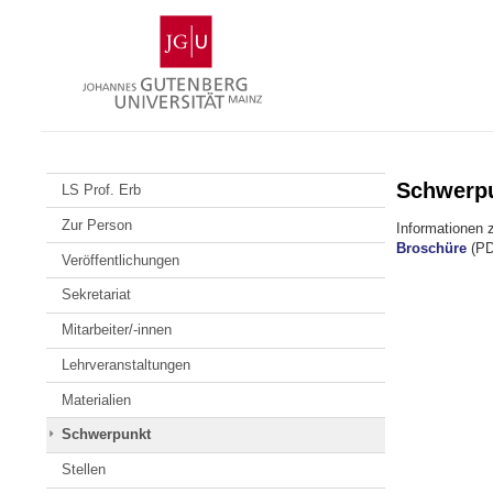
Zum
Johannes
Inhalt
Gutenberg-
springen
Universität
Mainz
Schwerp
LS Prof. Erb
Zur Person
Informationen 
Broschüre
(PD
Veröffentlichungen
Sekretariat
Mitarbeiter/-innen
Lehrveranstaltungen
Materialien
Schwerpunkt
Stellen