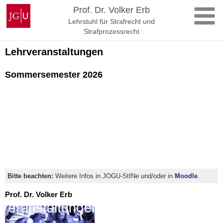
Zum
Johannes
Prof. Dr. Volker Erb
Inhalt
Gutenberg-
Lehrstuhl für Strafrecht und
springen
Universität
Strafprozessrecht
Mainz
Lehrveranstaltungen
Sommersemester 2026
Bitte beachten:
Weitere Infos in JOGU-StINe und/oder in
Moodle
.
Prof. Dr. Volker Erb