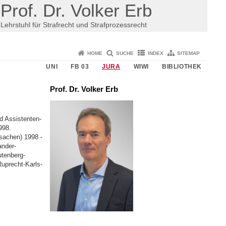
Prof. Dr. Volker Erb
Lehrstuhl für Strafrecht und Strafprozessrecht
HOME
SUCHE
INDEX
SITEMAP
UNI
FB 03
JURA
WIWI
BIBLIOTHEK
Prof. Dr. Volker Erb
d Assistenten­
998.
fsachen) 1998 -
ander-
tenberg-
uprecht-Karls-