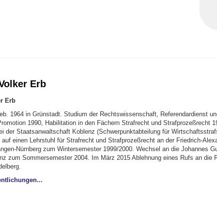
 Volker Erb
er Erb
b. 1964 in Grünstadt. Studium der Rechts­wissen­schaft, Referendar­dienst un
Promotion 1990, Habilitation in den Fächern Strafrecht und Straf­prozeßrecht 1
i der Staatsanwaltschaft Koblenz (Schwer­punkt­abteilung für Wirtschaftsstra
auf einen Lehr­stuhl für Strafrecht und Strafprozeßrecht an der Friedrich-Alex
langen-Nürnberg zum Wintersemester 1999/2000. Wechsel an die Johannes Gu
inz zum Sommersemester 2004. Im März 2015 Ablehnung eines Rufs an die R
delberg.
ntlichungen...