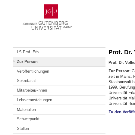
Zum
Johannes
Inhalt
Gutenberg-
springen
Universität
Mainz
Prof. Dr.
LS Prof. Erb
Zur Person
Prof. Dr. Volk
Zur Person:
Ge
Veröffentlichungen
zeit in Mainz. 
Sekretariat
Staatsanwalt be
1999. Berufung 
Mitarbeiter/-innen
Universität Er
Universität Ma
Lehrveranstaltungen
Universität Hei
Materialien
Zu den Veröffe
Schwerpunkt
Stellen