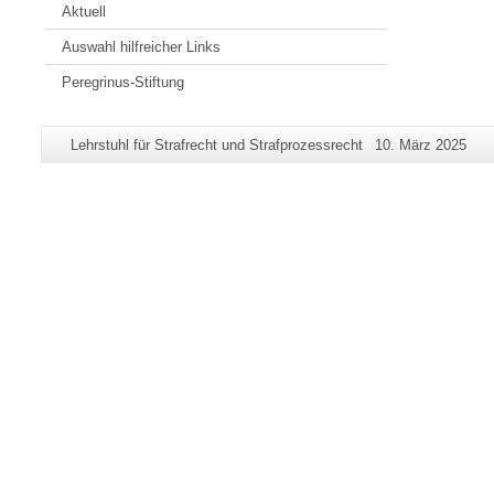
Aktuell
Auswahl hilfreicher Links
Peregrinus-Stiftung
Zusätzliche
Seiten-
Letzte
Lehrstuhl für Strafrecht und Strafprozessrecht
10. März 2025
Informationen
Name:
Aktualisierung:
zu
dieser
Seite